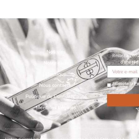
Nos vins
Restez au cou
Notre salle
d’une
réd
Boutique
J'accepte la
Po
Nous contacter
site.
Politique de Confidentialité
Mentions Légales
*O
Alternative: