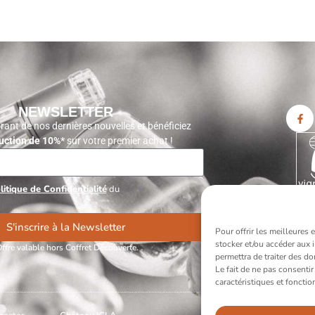
NEWSLETTER
rant de nos dernières nouvelles et bénéficiez
uction de 10%*
sur votre premier achat !
litique de Confidentialité
du
S'inscrire à la Newsletter
Pour offrir les meilleures
stocker et/ou accéder aux 
ffre valable hors Coffret Découverte.
permettra de traiter des d
Le fait de ne pas consentir
caractéristiques et fonctio