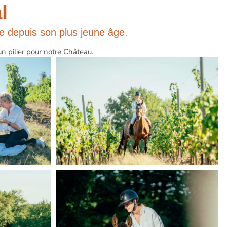
l
re depuis son plus jeune âge.
un pilier pour notre Château.